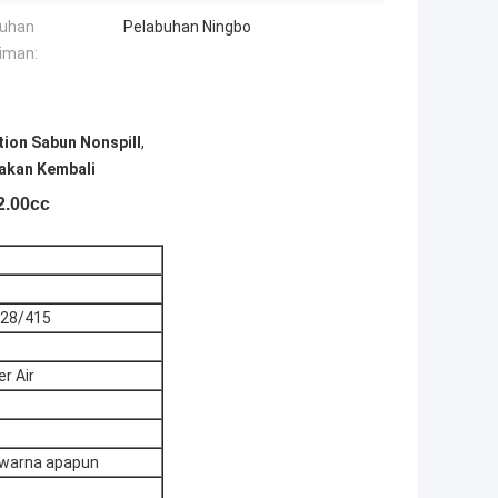
buhan
Pelabuhan Ningbo
iman:
ion Sabun Nonspill
,
akan Kembali
2.00cc
Ø28/415
r Air
. warna apapun