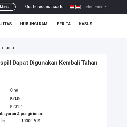
Quote request suatu
|
Indonesian
Mencari
LITAS
HUBUNGI KAMI
BERITA
KASUS
an Lama
pill Dapat Digunakan Kembali Tahan
Cina
KYLIN
K201-1
mbayaran & pengiriman:
der:
10000PCS