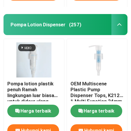
Pompa Lotion Dispenser
(257)
Pompa lotion plastik
OEM Multiscene
penuh Ramah
Plastic Pump
lingkungan luar biasa
Dispenser Tops, K212-
untuk didaur ulang
1 Multi Function 24mm
hanya Bahan PP PE
Lotion Pump
Harga terbaik
Harga terbaik
Mono
Hubungi kami
Hubungi kami