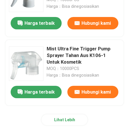
Harga：Bisa dinegosiasikan
Penyemprot Pompa Kabut Halus
Harga terbaik
Hubungi kami
Penetes Minyak Esensial
Mist Ultra Fine Trigger Pump
Pompa Lotion Dispenser
Sprayer Tahan Aus K106-1
Untuk Kosmetik
MOQ：10000PCS
Pompa Perawatan Kosmetik
Harga：Bisa dinegosiasikan
Pompa Busa Plastik
Harga terbaik
Hubungi kami
Pompa Penghapus Cat Kuku
Lihat Lebih
botol pompa pengap