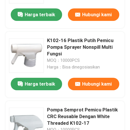
Harga terbaik
Hubungi kami
Tur Pabrik
Kontrol kualitas
K102-16 Plastik Putih Pemicu
Pompa Sprayer Nonspill Multi
Hubungi Kami
Fungsi
MOQ：10000PCS
Harga：Bisa dinegosiasikan
Berita
Harga terbaik
Hubungi kami
Kasus
Penyemprot Pompa Parfum
Pompa Semprot Pemicu Plastik
CRC Reusable Dengan White
Threaded K102-17
Penyemprot Pompa Pemicu
MOQ：10000PCS