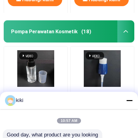
Pompa Perawatan Kosmetik
(18)
Pompa Foundation
K702-11 Pompa
Non-Toksik - Dispenser
perawatan kosmetik
kiki
Kosmetik K703 Tipe
untuk lotion dan krim
Revlon
kosmetik
10:57 AM
Harga terbaik
Harga terbaik
Good day, what product are you looking 