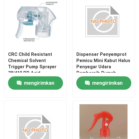
Tur Pabrik
Kontrol kualitas
CRC Child Resistant
Dispenser Penyemprot
Hubungi Kami
Chemical Solvent
Pemicu Mini Kabut Halus
Trigger Pump Sprayer
Penyegar Udara
28/410 PP Acid
Pembersih Rumah
Berita
Resistant for Industrial
Tangga untuk Botol K601
mengirimkan
mengirimkan
Cleaning
permintaan
permintaan
Kasus
Penyemprot Pompa Parfum
Penyemprot Pompa Pemicu