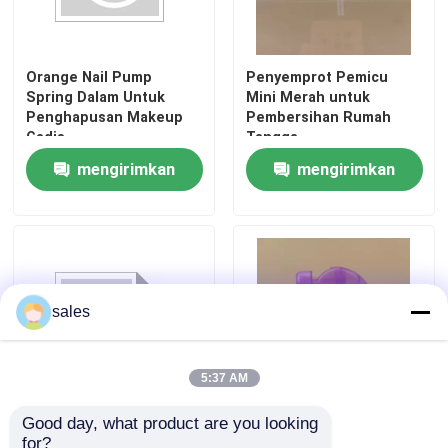
Penyemprot Pompa Kabut Halus
Orange Nail Pump
Penyemprot Pemicu
Spring Dalam Untuk
Mini Merah untuk
Penetes Minyak Esensial
Penghapusan Makeup
Pembersihan Rumah
Gadis
Tangga
mengirimkan
mengirimkan
Pompa Lotion Dispenser
permintaan
permintaan
Pompa Perawatan Kosmetik
Pompa Busa Plastik
sales
Pompa Penghapus Cat Kuku
5:37 AM
Good day, what product are you looking 
Orange Mini Trigger
Purple Mini Trigger
botol pompa pengap
for?
Sprayer untuk
Sprayer untuk Penata