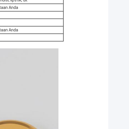
si, lipstik, dll.
ntaan Anda
ntaan Anda