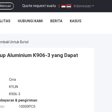
Quote request suatu
|
Indonesian
Mencari
LITAS
HUBUNGI KAMI
BERITA
KASUS
mbali Untuk Botol
tup Aluminium K906-3 yang Dapat
Cina
KYLIN
K906-3
mbayaran & pengiriman:
der:
10000PCS