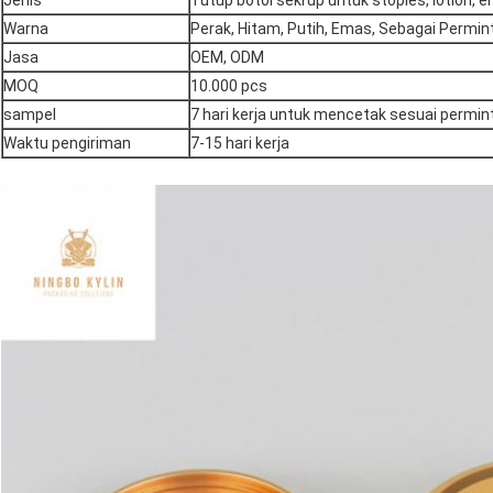
Jenis
Tutup botol sekrup untuk stoples, lotion, emul
Warna
Perak, Hitam, Putih, Emas, Sebagai Permi
Jasa
OEM, ODM
MOQ
10.000 pcs
sampel
7 hari kerja untuk mencetak sesuai permi
Waktu pengiriman
7-15 hari kerja