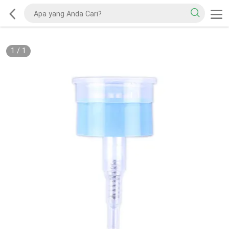
1
/
1