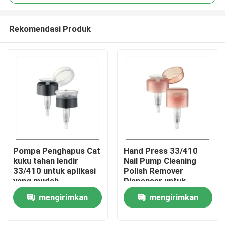
Rekomendasi Produk
Pompa Penghapus Cat
Hand Press 33/410
Beranda
kuku tahan lendir
Nail Pump Cleaning
33/410 untuk aplikasi
Polish Remover
yang mudah
Dispenser untuk
Produk
Makeup
mengirimkan
mengirimkan
permintaan
permintaan
Tentang Kami