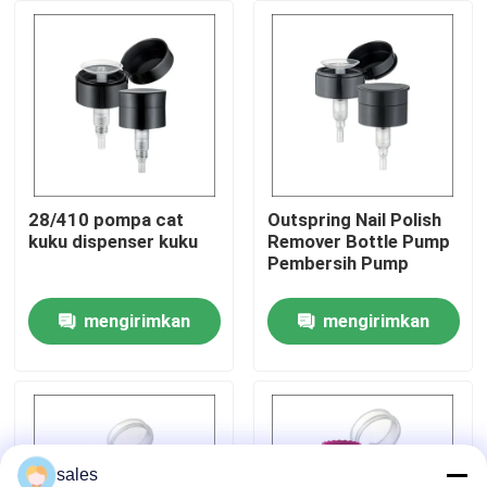
Tur Pabrik
Kontrol kualitas
Hubungi Kami
28/410 pompa cat
Outspring Nail Polish
kuku dispenser kuku
Remover Bottle Pump
Pembersih Pump
Berita
mengirimkan
mengirimkan
Kasus
permintaan
permintaan
Penyemprot Pompa Parfum
Penyemprot Pompa Pemicu
sales