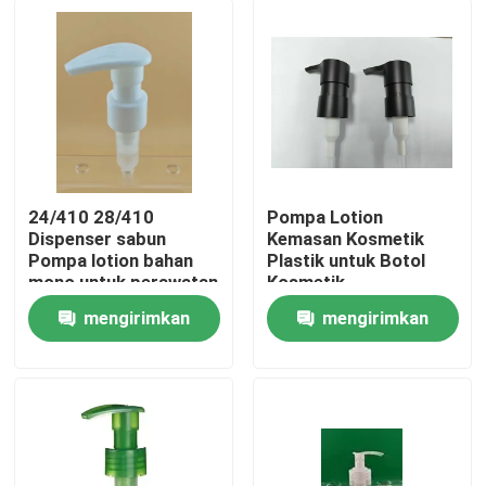
24/410 28/410
Pompa Lotion
Dispenser sabun
Kemasan Kosmetik
Pompa lotion bahan
Plastik untuk Botol
mono untuk perawatan
Kosmetik
pribadi
mengirimkan
mengirimkan
Beranda
permintaan
permintaan
Produk
Tentang Kami