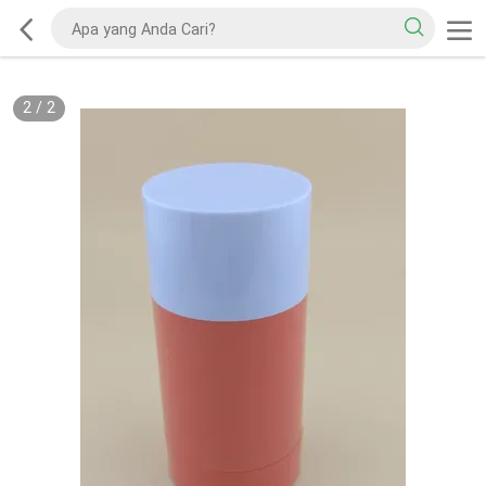
2
/
2