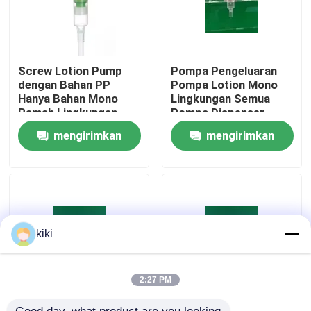
Tur Pabrik
Screw Lotion Pump
Pompa Pengeluaran
Kontrol kualitas
dengan Bahan PP
Pompa Lotion Mono
Hanya Bahan Mono
Lingkungan Semua
Ramah Lingkungan
Pompa Dispenser
Botol Pegas PP
Hubungi Kami
mengirimkan
mengirimkan
Plastik
permintaan
permintaan
Berita
Kasus
kiki
Penyemprot Pompa Parfum
2:27 PM
Penyemprot Pompa Pemicu