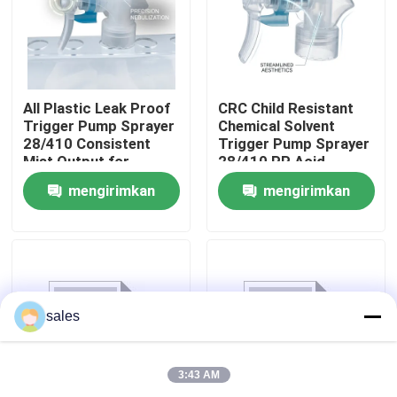
Tur Pabrik
Kontrol kualitas
All Plastic Leak Proof
CRC Child Resistant
Trigger Pump Sprayer
Chemical Solvent
28/410 Consistent
Trigger Pump Sprayer
Mist Output for
28/410 PP Acid
Hubungi Kami
Household Cleaning
Resistant for
mengirimkan
mengirimkan
Bottles
Industrial Cleaning
Berita
permintaan
permintaan
Kasus
sales
Penyemprot Pompa Parfum
3:43 AM
Penyemprot Pompa Pemicu