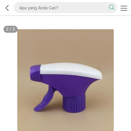
2
/
2