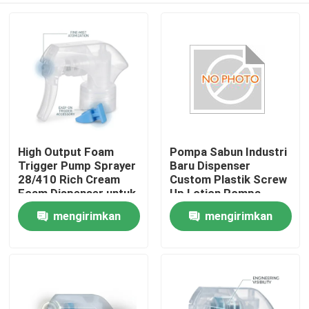
High Output Foam
Pompa Sabun Industri
Trigger Pump Sprayer
Baru Dispenser
28/410 Rich Cream
Custom Plastik Screw
Foam Dispenser untuk
Up Lotion Pompa
produk pembersih
K201-4
mengirimkan
mengirimkan
Beranda
ubin kamar mandi
permintaan
permintaan
Produk
Tentang Kami